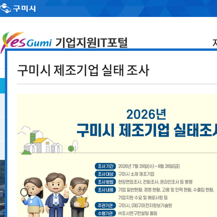
구미시 제조기업 실태 조사