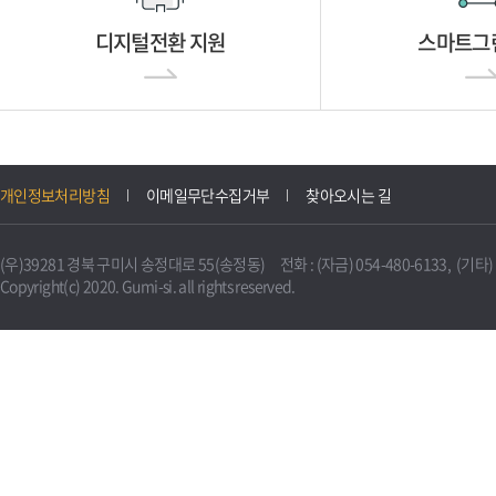
디지털전환 지원
스마트그
개인정보처리방침
이메일무단수집거부
찾아오시는 길
(우)39281 경북 구미시 송정대로 55(송정동) 전화 : (자금) 054-480-6133, (기타) 0
Copyright(c) 2020. Gumi-si. all rights reserved.