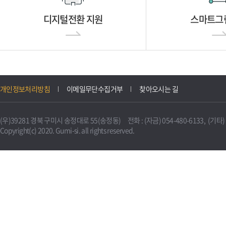
디지털전환 지원
스마트그
개인정보처리방침
이메일무단수집거부
찾아오시는 길
(우)39281 경북 구미시 송정대로 55(송정동) 전화 : (자금) 054-480-6133, (기타) 0
Copyright(c) 2020. Gumi-si. all rights reserved.