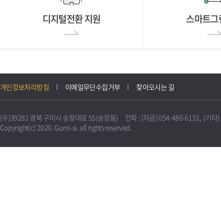
디지털전환 지원
스마트그
개인정보처리방침
이메일무단수집거부
찾아오시는 길
(우)39281 경북 구미시 송정대로 55(송정동) 전화 : (자금) 054-480-6133, (기타) 0
Copyright(c) 2020. Gumi-si. all rights reserved.