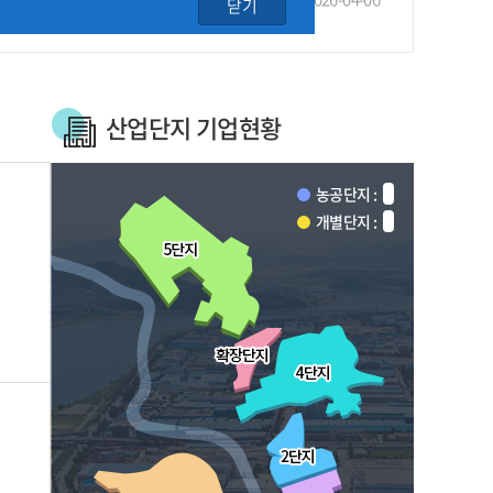
닫기
산업단지 기업현황
농공단지 :
개별단지 :