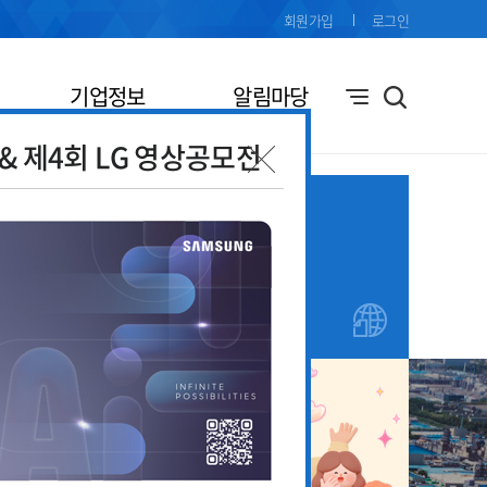
회원가입
로그인
기업정보
알림마당
전& 제4회 LG 영상공모전
기업애로
창업지원
접수
안내