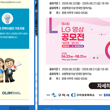
공지사항
「구미경제정책지원센터 설치·운영사업」기업 위기대응 원스톱 에이전트 참여기업 모집공고
2026-08-03
「2026년 구미시 제조기업 실
2026-07-27
[장애인복지과] 장애인 고용개
[산업부] 2026년 수출지원기반활용사업 참여기업 모집공고(긴급지원바우처 4차)
2026-07-10
2026년 구미시 시민안전보험 
[중소벤처기업부] 2026년도 수출지원기반활용사업(수출바우처) 참여기업 3차 모집 공고
2026-07-08
제5회 Galaxy 사진공모전& 제
 공고
2026-07-01
2026년 가족친화 우수기업 · 
고
2026-06-26
2026년 가족친화기업 인증 신