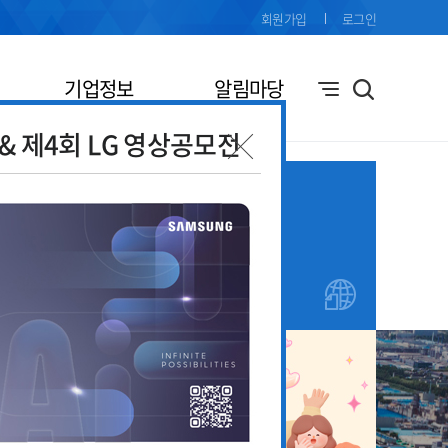
회원가입
로그인
기업정보
알림마당
전& 제4회 LG 영상공모전
기업애로
창업지원
접수
안내