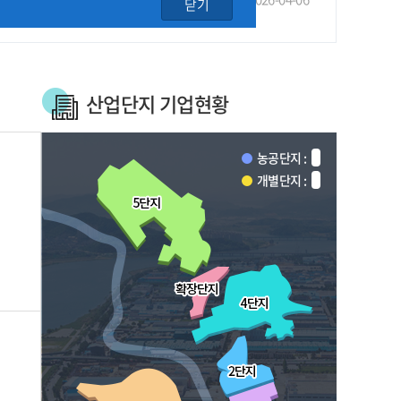
닫기
산업단지 기업현황
농공단지 :
개별단지 :