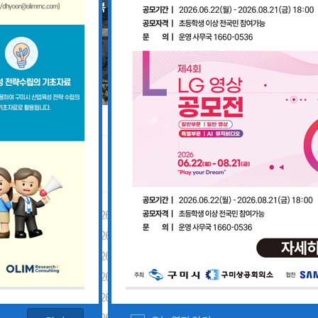
공지사항
「구미경제정책지원센터 설치·운영사업」기업 위기대응 원스톱 에이전트 참여기업 모집공고
2026-08-03
「2026년 구미시 제조기업 실
2026-07-27
[장애인복지과] 장애인 고용개
[산업부] 2026년 수출지원기반활용사업 참여기업 모집공고(긴급지원바우처 4차)
2026-07-10
2026년 구미시 시민안전보험 
[중소벤처기업부] 2026년도 수출지원기반활용사업(수출바우처) 참여기업 3차 모집 공고
2026-07-08
제5회 Galaxy 사진공모전& 제
 공고
2026-07-01
2026년 가족친화 우수기업 · 
고
2026-06-26
2026년 가족친화기업 인증 신