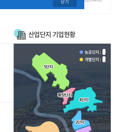
닫기
산업단지 기업현황
농공단지 :
개별단지 :