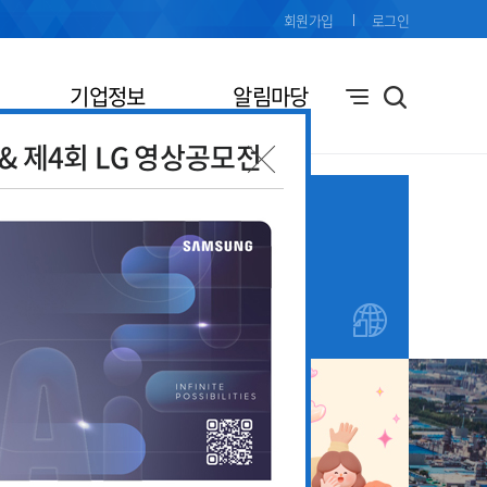
회원가입
로그인
기업정보
알림마당
전& 제4회 LG 영상공모전
기업애로
창업지원
접수
안내