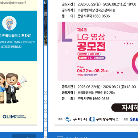
공지사항
「구미경제정책지원센터 설치·운영사업」기업 위기대응 원스톱 에이전트 참여기업 모집공고
2026-08-03
「2026년 구미시 제조기업 실
2026-07-27
[장애인복지과] 장애인 고용개
[산업부] 2026년 수출지원기반활용사업 참여기업 모집공고(긴급지원바우처 4차)
2026-07-10
2026년 구미시 시민안전보험 
[중소벤처기업부] 2026년도 수출지원기반활용사업(수출바우처) 참여기업 3차 모집 공고
2026-07-08
제5회 Galaxy 사진공모전& 제
 공고
2026-07-01
2026년 가족친화 우수기업 · 
고
2026-06-26
2026년 가족친화기업 인증 신