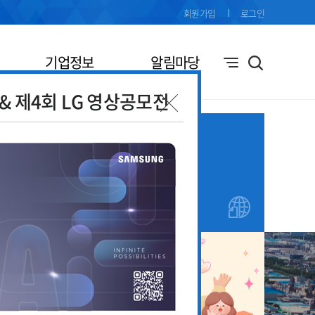
회원가입
로그인
기업정보
알림마당
전& 제4회 LG 영상공모전
기업애로
창업지원
접수
안내