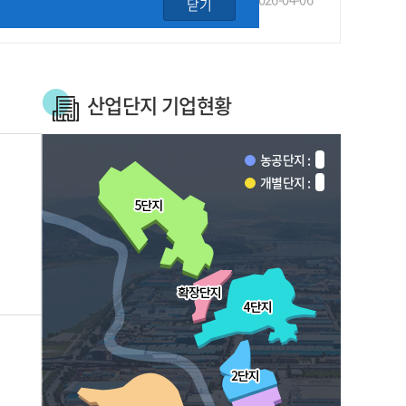
닫기
산업단지 기업현황
농공단지 :
개별단지 :