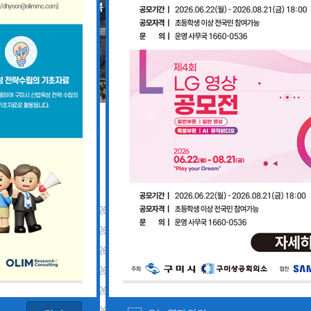
공지사항
「구미경제정책지원센터 설치·운영사업」기업 위기대응 원스톱 에이전트 참여기업 모집공고
2026-08-03
「2026년 구미시 제조기업 실
2026-07-27
[장애인복지과] 장애인 고용개
[산업부] 2026년 수출지원기반활용사업 참여기업 모집공고(긴급지원바우처 4차)
2026-07-10
2026년 구미시 시민안전보험 
[중소벤처기업부] 2026년도 수출지원기반활용사업(수출바우처) 참여기업 3차 모집 공고
2026-07-08
제5회 Galaxy 사진공모전& 제
 공고
2026-07-01
2026년 가족친화 우수기업 · 
고
2026-06-26
2026년 가족친화기업 인증 신