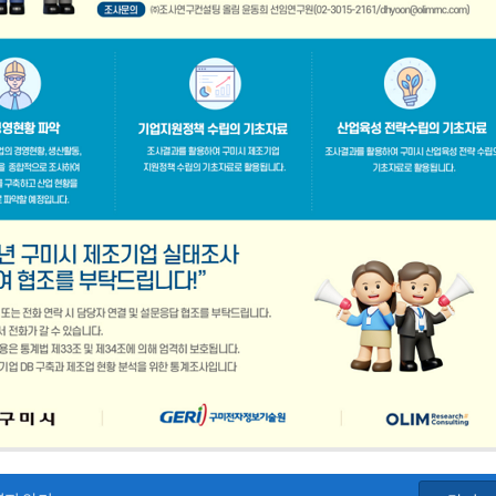
공지사항
「구미경제정책지원센터 설치·운영사업」기업 위기대응 원스톱 에이전트 참여기업 모집공고
2026-08-03
「2026년 구미시 제조기업 실
2026-07-27
[장애인복지과] 장애인 고용개
[산업부] 2026년 수출지원기반활용사업 참여기업 모집공고(긴급지원바우처 4차)
2026-07-10
2026년 구미시 시민안전보험 
[중소벤처기업부] 2026년도 수출지원기반활용사업(수출바우처) 참여기업 3차 모집 공고
2026-07-08
제5회 Galaxy 사진공모전& 제
 공고
2026-07-01
2026년 가족친화 우수기업 · 
고
2026-06-26
2026년 가족친화기업 인증 신