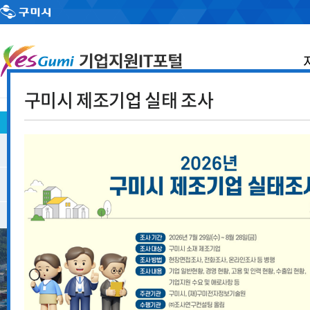
구미시 제조기업 실태 조사