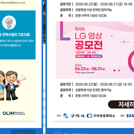
공지사항
「구미경제정책지원센터 설치·운영사업」기업 위기대응 원스톱 에이전트 참여기업 모집공고
2026-08-03
「2026년 구미시 제조기업 실
2026-07-27
[장애인복지과] 장애인 고용개
[산업부] 2026년 수출지원기반활용사업 참여기업 모집공고(긴급지원바우처 4차)
2026-07-10
2026년 구미시 시민안전보험 
[중소벤처기업부] 2026년도 수출지원기반활용사업(수출바우처) 참여기업 3차 모집 공고
2026-07-08
제5회 Galaxy 사진공모전& 제
 공고
2026-07-01
2026년 가족친화 우수기업 · 
고
2026-06-26
2026년 가족친화기업 인증 신