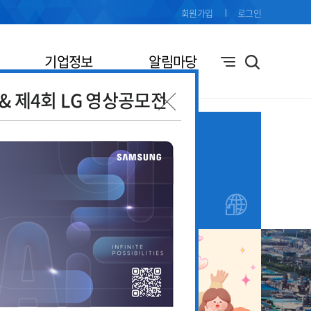
회원가입
로그인
기업정보
알림마당
전& 제4회 LG 영상공모전
기업애로
창업지원
접수
안내