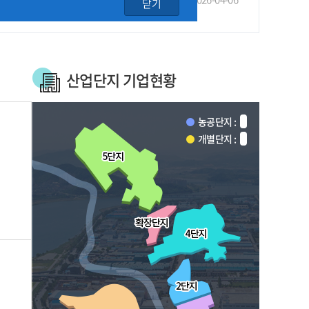
닫기
산업단지 기업현황
농공단지 :
개별단지 :