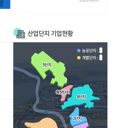
산업단지 기업현황
농공단지 :
개별단지 :