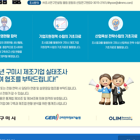
공지사항
「구미경제정책지원센터 설치·운영사업」기업 위기대응 원스톱 에이전트 참여기업 모집공고
2026-08-03
「2026년 구미시 제조기업 실
2026-07-27
[장애인복지과] 장애인 고용개
[산업부] 2026년 수출지원기반활용사업 참여기업 모집공고(긴급지원바우처 4차)
2026-07-10
2026년 구미시 시민안전보험 
[중소벤처기업부] 2026년도 수출지원기반활용사업(수출바우처) 참여기업 3차 모집 공고
2026-07-08
제5회 Galaxy 사진공모전& 제
 공고
2026-07-01
2026년 가족친화 우수기업 · 
고
2026-06-26
2026년 가족친화기업 인증 신