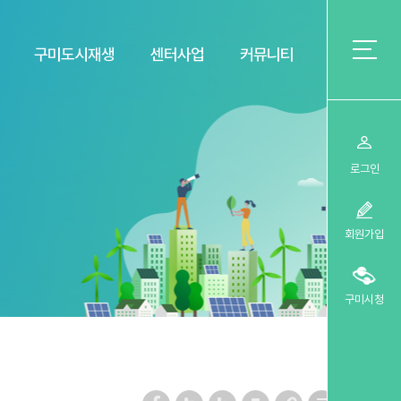
구미도시재생
센터사업
커뮤니티
로그인
회원가입
구미시청