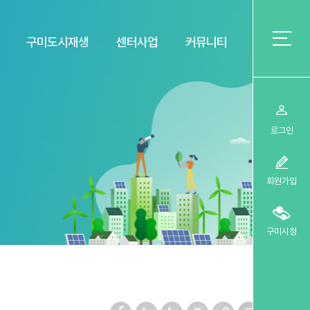
구미도시재생
센터사업
커뮤니티
로그인
회원가입
구미시청