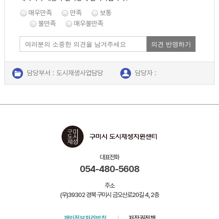
매우만족
만족
보통
불만족
매우불만족
의견 반영하기
담당부서 : 도시재생사업담당
담당자 :
연락처 : 054-480-5606
대표전화
054-480-5608
주소
(우)39302 경북 구미시 금오산로20길 4, 2층
개인정보처리방침
저작권정책