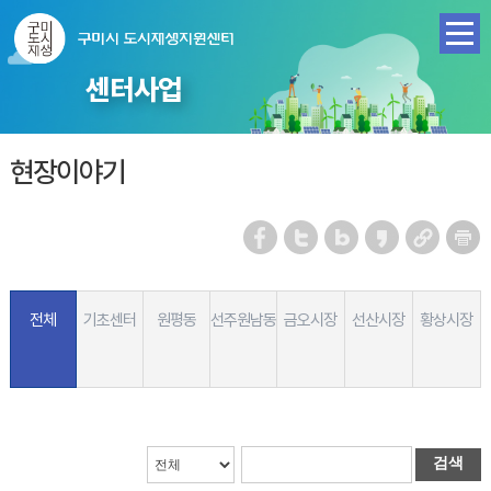
센터사업
현장이야기
전체
기초센터
원평동
선주원남동
금오시장
선산시장
황상시장
검색