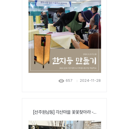
657
2024-11-28
[선주원남동] 각산마을 꽃꽃찾아라 -...