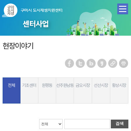
센터사업
현장이야기
전체
기초센터
원평동
선주원남동
금오시장
선산시장
황상시장
검색