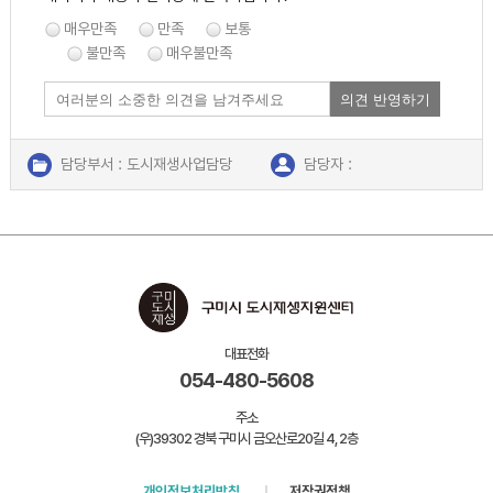
매우만족
만족
보통
불만족
매우불만족
의견 반영하기
담당부서 : 도시재생사업담당
담당자 :
연락처 : 054-480-5606
대표전화
054-480-5608
주소
(우)39302 경북 구미시 금오산로20길 4, 2층
개인정보처리방침
저작권정책