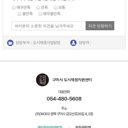
매우만족
만족
보통
불만족
매우불만족
의견 반영하기
담당부서 : 도시재생사업담당
담당자 :
연락처 : 054-480-5606
대표전화
054-480-5608
주소
(우)39302 경북 구미시 금오산로20길 4, 2층
개인정보처리방침
저작권정책