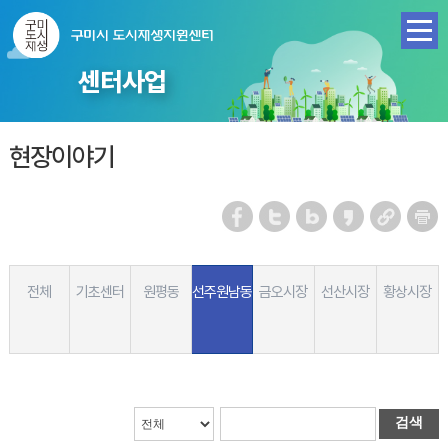
센터사업
현장이야기
전체
기초센터
원평동
선주원남동
금오시장
선산시장
황상시장
검색