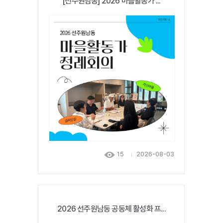
[선주원남동] 2026 마을활동가 ...
15
2026-08-03
2026 선주원남동 공동체 활성화 프...