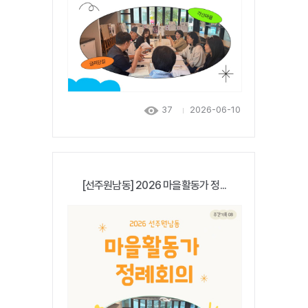
37
2026-06-10
[선주원남동] 2026 마을활동가 정...