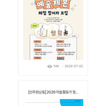
748
2026-07-20
[선주원남동] 2026 마을활동가 정...