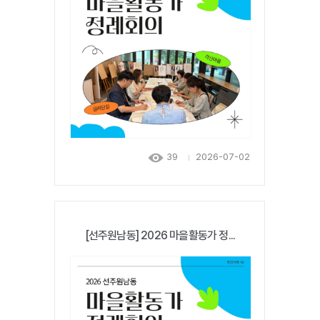
39
2026-07-02
[선주원남동] 2026 마을활동가 정...