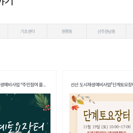
야기
기초센터
원평동
선주원남동
생예비사업 “주민참여 플...
선산 도시재생예비사업「단계토요장터」1