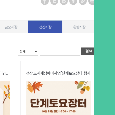
금오시장
선산시장
황상시장
검색
...
선산 도시재생예비사업「단계토요장터」행사