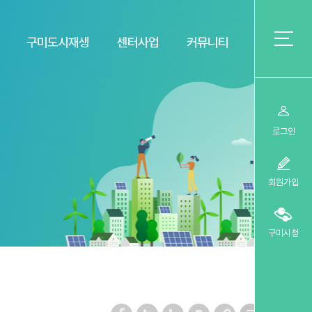
구미도시재생
센터사업
커뮤니티
로그인
회원가입
구미시청