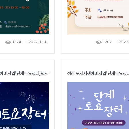
1324
2022-11-18
1202
2022
생예비사업「단계토요장터」행사
선산 도시재생예비사업「단계토요장