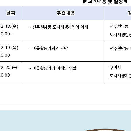
▶
교육내용 및 일정◀
날 짜
주 요 내 용
강
12. 18.(수)
선주원남동
- 선주원남동 도시재생사업의 이해
10:00~
도시재생현
12. 19.(목)
- 마을활동가와의 만남
선주원남동
10:00
12. 20.(금)
구미시
- 마을활동가의 이해와 역할
10:00
도시재생지