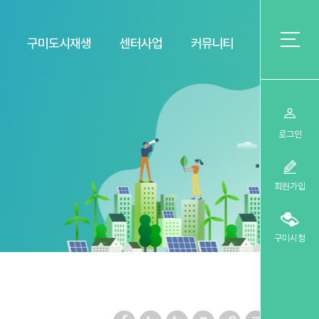
구미도시재생
센터사업
커뮤니티
로그인
회원가입
구미시청