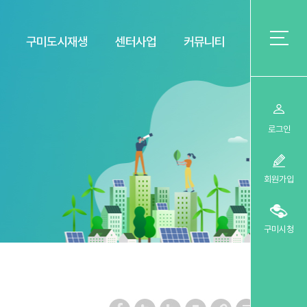
구미도시재생
센터사업
커뮤니티
로그인
회원가입
구미시청