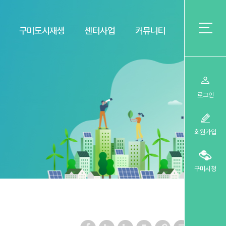
구미도시재생
센터사업
커뮤니티
로그인
회원가입
구미시청