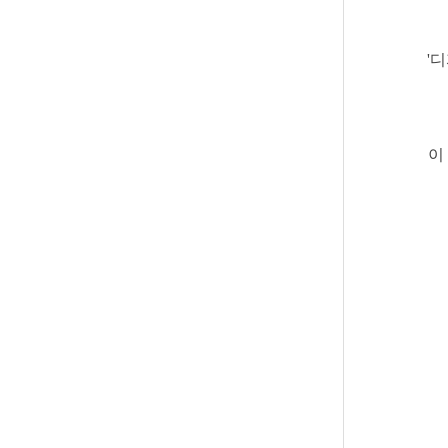
'
디
이