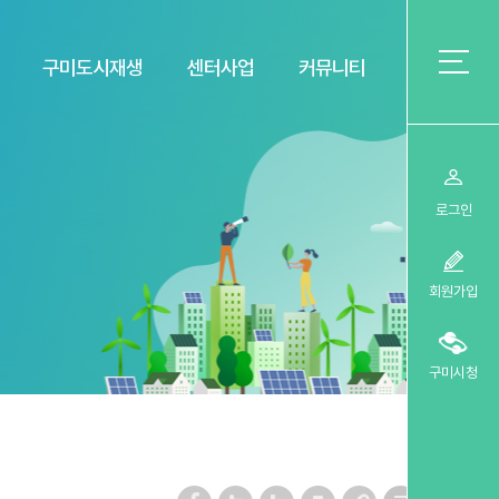
구미도시재생
센터사업
커뮤니티
로그인
회원가입
구미시청