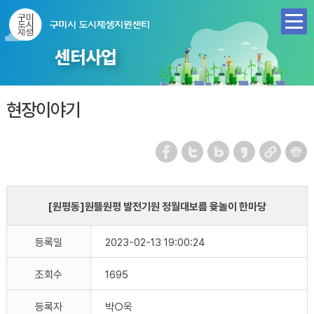
센터사업
현장이야기
[원평동]원뜰원평 발전기원 정월대보름 윷놀이 한마당
등록일
2023-02-13 19:00:24
조회수
1695
등록자
박○욱