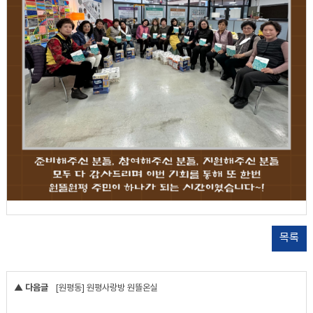
목록
▲ 다음글
[원평동] 원평사랑방 원뜰온실