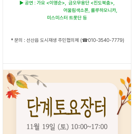
▶ 공연 : 가요 <이영순>, 금오무용단 <진도북춤>,
어울림색소폰, 룰루하모니카,
미스미스터 트롯단 등
* 문의 : 선산읍 도시재생 주민협의체 (☎010-3540-7779)